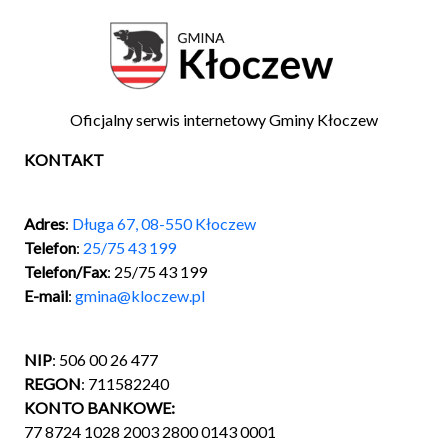
Oficjalny serwis internetowy Gminy Kłoczew
KONTAKT
Adres
:
Długa 67, 08-550 Kłoczew
Telefon
:
25/75 43 199
Telefon/Fax
: 25/75 43 199
E-mail
:
gmina@kloczew.pl
NIP
: 506 00 26 477
REGON
: 711582240
KONTO BANKOWE:
77 8724 1028 2003 2800 0143 0001