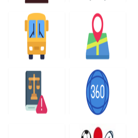
GOSPODARKA
DYŻURY LEŚNICZEGO
ODPADAMI
ROZKŁAD JAZDY
MAPA DRÓG
AUTOBUSÓW
NIEODPŁATNA POMOC
WIRTUALNY SPACER
PRAWNA