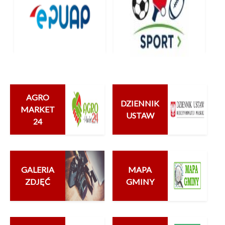
EPUAP
SPORT
AGRO
DZIENNIK
MARKET
USTAW
24
GALERIA
MAPA
ZDJĘĆ
GMINY