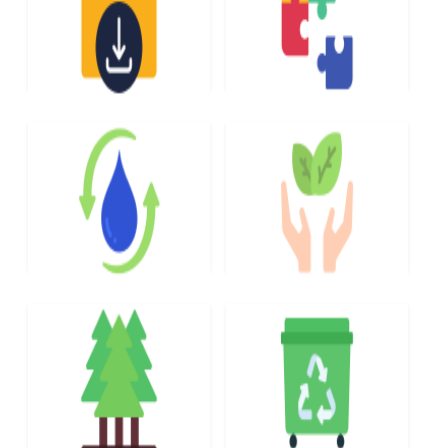
DOKUMENTY DO
ZAGOSPODAROWANIE
POBRANIA
PRZESTRZENNE
WODOCIĄGI I
OCHRONA ŚRODOWISKA
KANALIZACJA