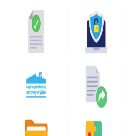
WYBORY
TRANSMISJE SESJI
ZAMÓWIENIA
CYBERBEZPIECZEŃSTW
PUBLICZNE
O
DEKLARACJA
CZYSTE POWIETRZE
DOSTĘPNOŚCI