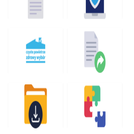
ZAMÓWIENIA
CYBERBEZPIECZEŃSTW
PUBLICZNE
O
DEKLARACJA
CZYSTE POWIETRZE
DOSTĘPNOŚCI
DOKUMENTY DO
ZAGOSPODAROWANIE