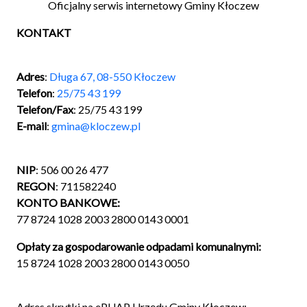
Oficjalny serwis internetowy Gminy Kłoczew
KONTAKT
Adres
:
Długa 67, 08-550 Kłoczew
Telefon
:
25/75 43 199
Telefon/Fax
: 25/75 43 199
E-mail
:
gmina@kloczew.pl
NIP
: 506 00 26 477
REGON
: 711582240
KONTO BANKOWE:
77 8724 1028 2003 2800 0143 0001
Opłaty za gospodarowanie odpadami komunalnymi:
15 8724 1028 2003 2800 0143 0050
Adres skrytki na ePUAP Urzędu Gminy Kłoczew: