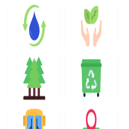
POBRANIA
PRZESTRZENNE
WODOCIĄGI I
OCHRONA ŚRODOWISKA
KANALIZACJA
GOSPODARKA
DYŻURY LEŚNICZEGO
ODPADAMI