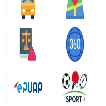
ROZKŁAD JAZDY
MAPA DRÓG
AUTOBUSÓW
NIEODPŁATNA POMOC
WIRTUALNY SPACER
PRAWNA